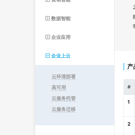
数据智能

企业应用

企业上云

产
云环境部署
#
高可用
云服务托管
1
云服务迁移
2