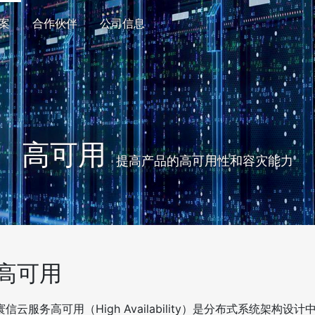
案
(current)
合作伙伴
公司信息
高可用
提高产品的高可用性和容灾能力
高可用
寰信云服务高可用（High Availability）是分布式系统架构设