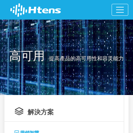
高可用
提高產品的高可用性和容災能力

解決方案
营銷智慧
