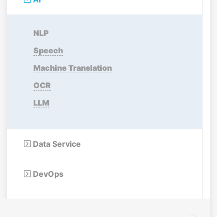
NLP
Speech
Machine Translation
OCR
LLM
Data Service

DevOps
